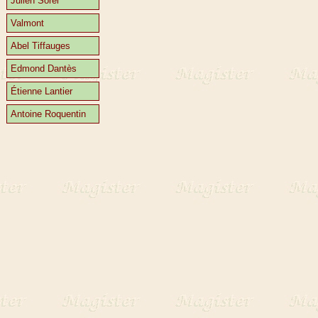
Julien Sorel
Valmont
Abel Tiffauges
Edmond Dantès
Étienne Lantier
Antoine Roquentin