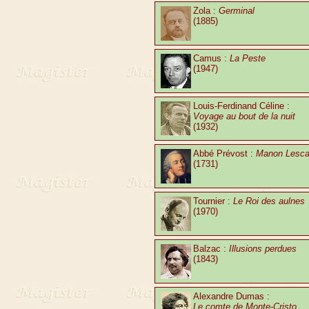
Zola :
Germinal
(1885)
Camus :
La Peste
(1947)
Louis-Ferdinand Céline :
Voyage au bout de la nuit
(1932)
Abbé Prévost :
Manon Lesca
(1731)
Tournier :
Le Roi des aulnes
(1970)
Balzac :
Illusions perdues
(1843)
Alexandre Dumas :
Le comte de Monte-Cristo