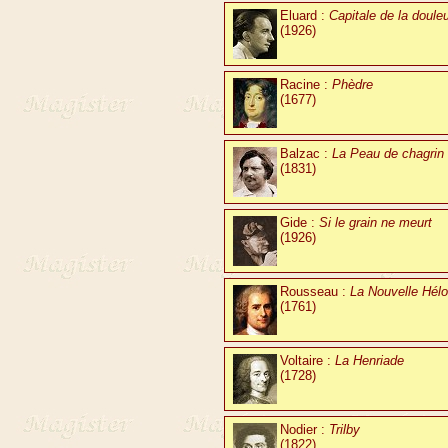
Eluard :
Capitale de la doule
(1926)
Racine :
Phèdre
(1677)
Balzac :
La Peau de chagrin
(1831)
Gide :
Si le grain ne meurt
(1926)
Rousseau :
La Nouvelle Hélo
(1761)
Voltaire :
La Henriade
(1728)
Nodier :
Trilby
(1822)