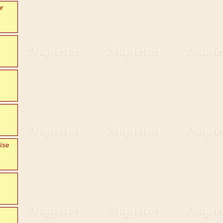
ur
ïse