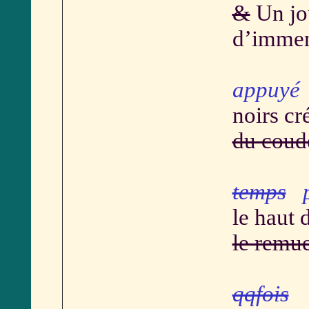
&
Un jou
d’immen
appuyé
noirs cr
du coud
temps
pa
le haut 
le remu
qqfois