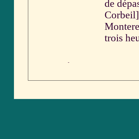
de dépa
Corbeil]
Montere
trois he
[