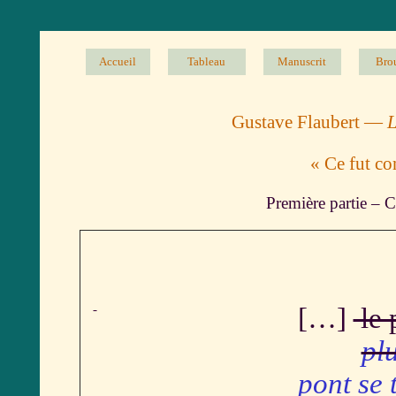
Accueil
Tableau
Manuscrit
Brou
Gustave Flaubert —
L
« Ce fut c
Première partie – C
[…]
le 
pl
pont se 