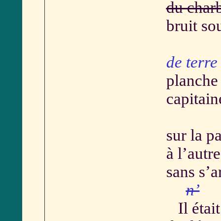
du charb
bruit so
de terre
planche
capitain
sur la p
à l’autre
sans s’ar
n’
Il était