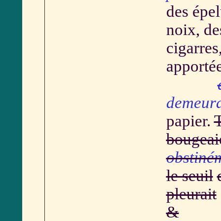
des épel
noix, de
cigarres
apporté
demeura
papier.
T
bougeai
obstiné
le seuil
pleurait
&