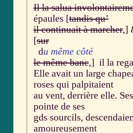
Il la salua involontairem
épaules [
tandis qu’
il continuait à marcher
,]
[
sur
d
u même côté
le même banc
,] il la reg
Elle avait un large chape
roses qui palpitaient
au vent, derrière elle. S
pointe de ses
gds sourcils, descendaien
amoureusement