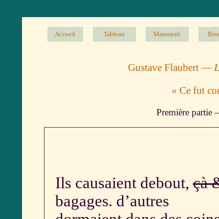
Accueil
Tableau
Manuscrit
Brou
Gustave Flaubert —
L
« Ce fut c
Première partie 
Ils causaient debout,
çà 
bagages. d’autres