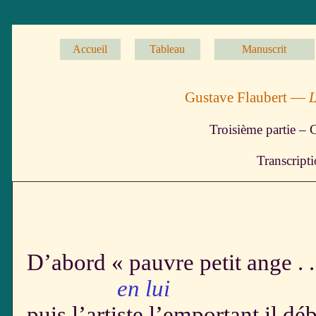
Accueil
Tableau
Manuscrit
Gustave Flaubert —
L
Troisième partie – 
Transcript
D’abord « pauvre petit ange . . »
en lui
puis l’artiste l’emportant
il dé