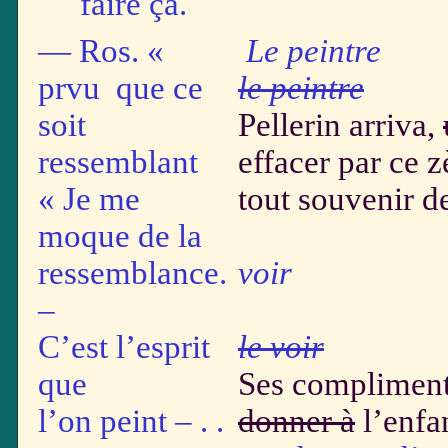
faire ça.
— Ros. «
Le peintre
prvu que ce
le peintre
bi
soit
Pellerin arriva,
ressemblant
effacer par ce z
« Je me
tout souvenir d
moque de la
ressemblance.
voir
–
& p
C’est l’esprit
le voir
que
Ses compliment
l’on peint – . .
donner à
l’enfa