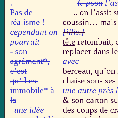
.
le posa
l’a
Pas de
.. on l’assit s
réalisme !
coussin… mais 
cependant on
[illis.]
pourrait
tête
retombait, 
- son
replacer dans le
agrément*,
avec
c’est
berceau, qu’on 
qu’il est
chaise sous ses
immobile* à
une autre près l
la
& son cart
on
su
une idée
des coups de cr