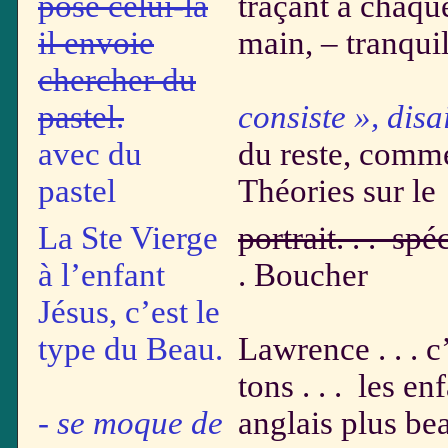
pose celui-là
traçant à chaque
il envoie
main, – tranquil
chercher du
« 
pastel.
consiste », disai
avec du
du reste, comme 
pastel
Théories sur le
La Ste Vierge
portrait. . . sp
à l’enfant
. Boucher
Jésus, c’est le
si gr
type du Beau.
Lawrence . . . c’
tons . . . les en
- se moque de
anglais plus be