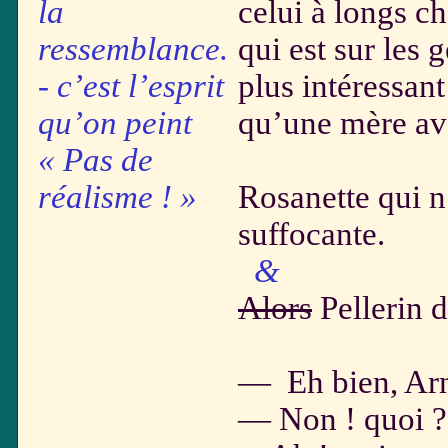
la
celui à longs c
ressemblance.
qui est sur les
- c’est l’esprit
plus intéressant
qu’on peint
qu’une mère av
« Pas de
réalisme ! »
Rosanette qui n
suffocante.
& auss
Alors
Pellerin d
l’h
— Eh bien, Ar
— Non ! quoi ?