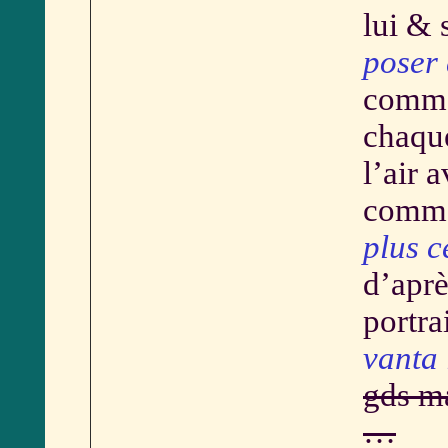
lui & 
poser 
comm
chaque
l’air 
comme 
plus
d’aprè
portra
vanta 
gds ma
…