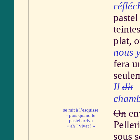
réfléc
pastel
teinte
plat, 
nous y
fera u
seule
Il
dit
chamb
se mit à l’esquisse
On
env
- puis quand le
pastel arriva
Peller
« ah ! vivat ! »
sous s