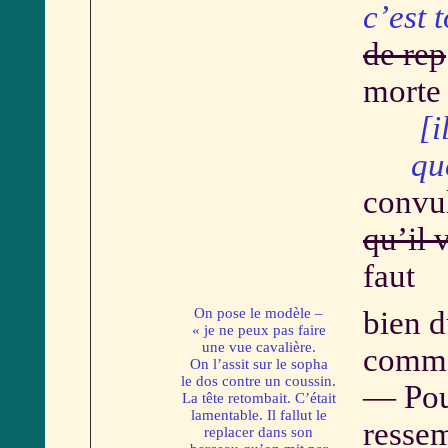
c’est 
de rep
morte 
[
que v
convul
qu’il 
faut
On pose le modèle –
bien d
« je ne peux pas faire
une vue cavalière.
commo
On l’assit sur le sopha
le dos contre un coussin.
— Pou
La tête retombait. C’était
lamentable. Il fallut le
ressem
replacer dans son