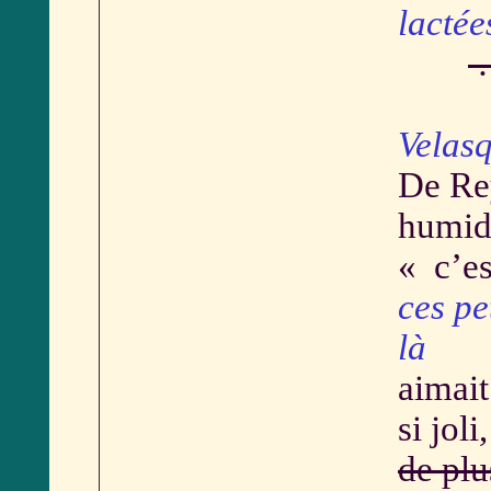
lactée
…
Velas
De Re
humid
« c’es
ces pet
là
aimait
si joli
de plu