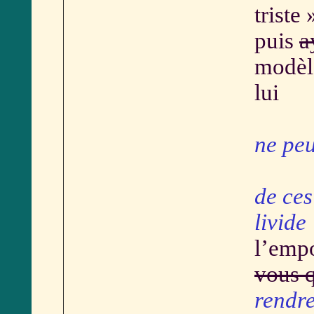
triste 
puis
a
modèle
lui
il d
ne peu
de ces
livide
l’emp
vous q
rendre