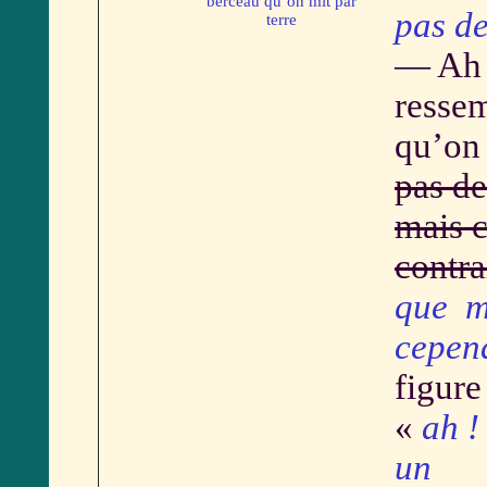
berceau qu’on mit par
pas d
terre
— Ah 
ressem
qu’on 
pas de
mais c
contra
que 
cepen
figure
«
ah !
un