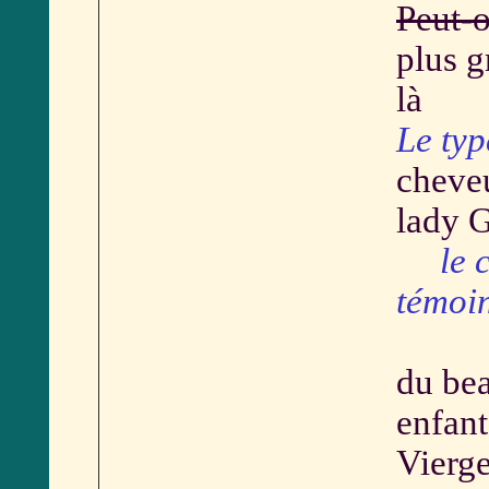
Peut-
plus g
là
Le typ
cheveu
lady 
le ch
témoin
du bea
enfant
Vierge