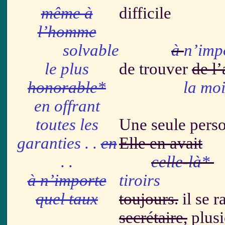
même à
difficile
l’homme
solvable
à
n’imp
le plus
de trouver
de l
honorable*
la mo
en offrant
toutes les
Une seule pers
garanties . .
en
Elle en avait
. .
celle-là*
à n’importe
tiroirs
quel taux
toujours.
il se 
secrétaire,
plusi