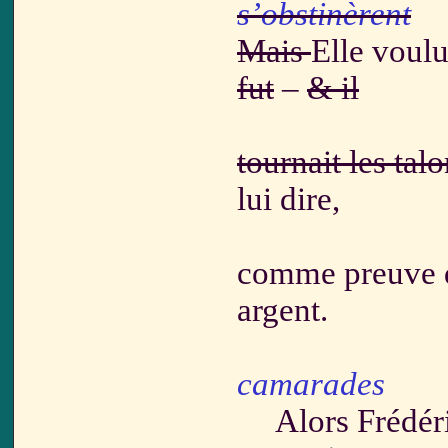
s’obstinèrent
Mais
Elle voulu
fut
–
& il
tournait les tal
lui dire,
comme preuve 
argent.
camarades
Alors Frédéric