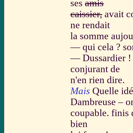
ses
amis
caissier,
avait c
ne rendait
la somme aujo
— qui cela ? s
— Dussardier ! »
conjurant de
n'en rien dire.
Mais
Quelle idé
Dambreuse – on 
coupable. finis 
bien