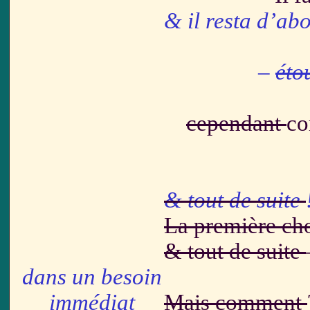
& il resta
d’a
–
éto
cependant
co
& tout de suite
La première cho
& tout de suite
dans un besoin
immédiat
Mais comment