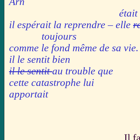
Arn sa
était
il espérait la reprendre – elle
r
toujours
comme le fond même de sa vie.
il le sentit bien
il le sentit
au trouble que
cette catastrophe lui
apportait
Il fallait t