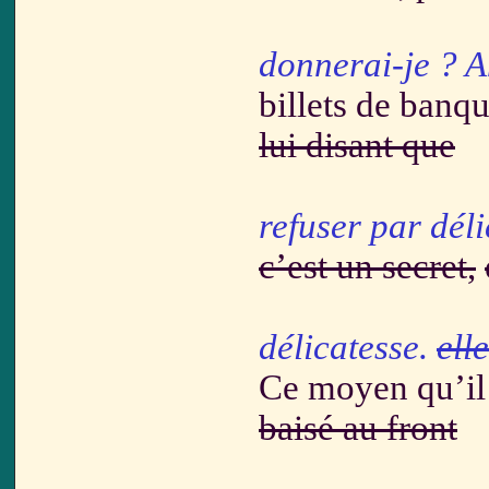
donnerai-je ? 
billets de banq
lui disant que
refuser par dél
c’est un secret,
délicatesse.
ell
Ce moyen qu’il 
baisé au front