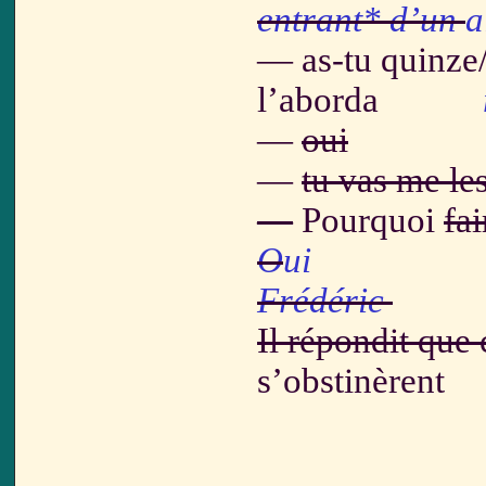
entrant* d’un
a
— as-tu quinze/
l’aborda
—
oui
—
tu vas me les
—
Pourquoi
fai
O
ui l
Frédéric
Il répondit que 
s’obstinèrent