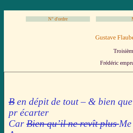
N° d'ordre
Gustave Flau
Troisièm
Frédéric empr
B
en dépit de tout – & bien que 
pr écarter
Car
Bien qu’il ne revît plus
Me