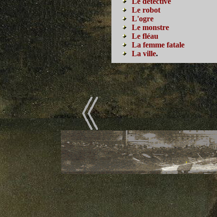
Le détective
Le robot
L'ogre
Le monstre
Le fléau
La femme fatale
La ville
.