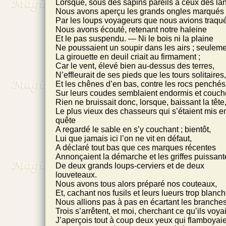
Lorsque, sous des sapins pareils à ceux des la
Nous avons aperçu les grands ongles marqués
Par les loups voyageurs que nous avions traqu
Nous avons écouté, retenant notre haleine
Et le pas suspendu. — Ni le bois ni la plaine
Ne poussaient un soupir dans les airs ; seulem
La girouette en deuil criait au firmament ;
Car le vent, élevé bien au-dessus des terres,
N’effleurait de ses pieds que les tours solitaires,
Et les chênes d’en bas, contre les rocs penchés
Sur leurs coudes semblaient endormis et couch
Rien ne bruissait donc, lorsque, baissant la tête
Le plus vieux des chasseurs qui s’étaient mis e
quête
A regardé le sable en s’y couchant ; bientôt,
Lui que jamais ici l’on ne vit en défaut,
A déclaré tout bas que ces marques récentes
Annonçaient la démarche et les griffes puissant
De deux grands loups-cerviers et de deux
louveteaux.
Nous avons tous alors préparé nos couteaux,
Et, cachant nos fusils et leurs lueurs trop blanch
Nous allions pas à pas en écartant les branches
Trois s’arrêtent, et moi, cherchant ce qu’ils voya
J’aperçois tout à coup deux yeux qui flamboyaie