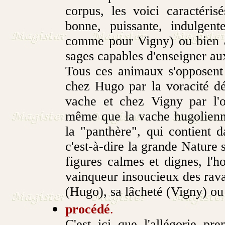
corpus, les voici caractéris
bonne, puissante, indulge
comme pour Vigny) ou bien a
sages capables d'enseigner au
Tous ces animaux s'opposent e
chez Hugo par la voracité dé
vache et chez Vigny par l'
même que la vache hugolienne
la "panthère", qui contient 
c'est-à-dire la grande Nature 
figures calmes et dignes, l'
vainqueur insoucieux des rava
(Hugo), sa lâcheté (Vigny) ou 
procédé
.
C'est ici que l'allégorie pr