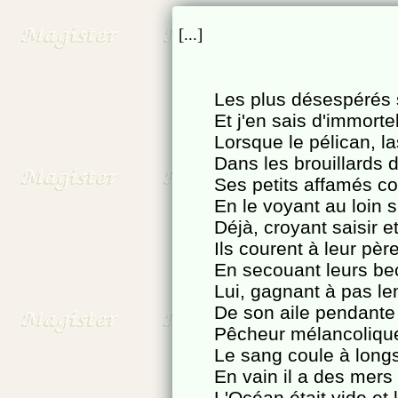
[...]
Les plus désespérés s
Et j'en sais d'immorte
Lorsque le pélican, l
Dans les brouillards 
Ses petits affamés co
En le voyant au loin s
Déjà, croyant saisir et
Ils courent à leur pèr
En secouant leurs bec
Lui, gagnant à pas le
De son aile pendante 
Pêcheur mélancolique,
Le sang coule à longs 
En vain il a des mers 
L'Océan était vide et 