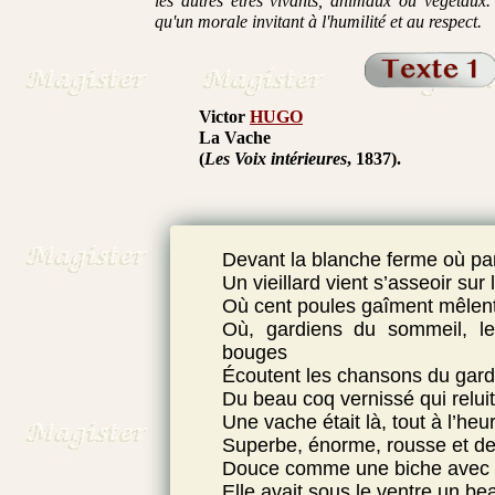
les autres êtres vivants, animaux ou végétaux.
qu'un morale invitant à l'humilité et au respect.
Victor
HUGO
La Vache
(
Les Voix intérieures
, 1837).
Devant la blanche ferme où par
Un vieillard vient s’asseoir sur l
Où cent poules gaîment mêlent
Où, gardiens du sommeil, l
bouges
Écoutent les chansons du gardi
Du beau coq vernissé qui reluit 
Une vache était là, tout à l’heu
Superbe, énorme, rousse et de
Douce comme une biche avec s
Elle avait sous le ventre un be