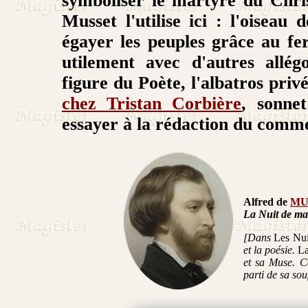
symboliser le martyre du Chris
Musset l'utilise ici : l'oisea
égayer les peuples grâce au f
utilement avec d'autres allég
figure du Poète, l'albatros pri
chez Tristan Corbière
, sonne
essayer à la rédaction du comm
Alfred
de
MU
La Nuit de m
[Dans
Les Nui
et la poésie.
La
et sa Muse. Ce
parti de sa sou