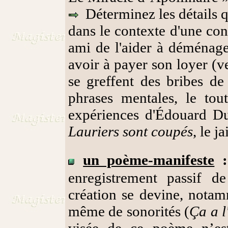
Déterminez les détails qui
dans le contexte d'une co
ami de l'aider à déménag
avoir à payer son loyer (v
se greffent des bribes de
phrases mentales, le tou
expériences d'Édouard Du
Lauriers sont coupés
, le j
un poème-manifeste
enregistrement passif d
création se devine, notam
même de sonorités (
Ça a l
visée de ce poème n’est