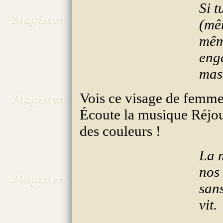
Si t
(mê
même
eng
mas
Vois ce visage de femm
Écoute la musique Réjou
des couleurs !
La 
nos 
sans
vit.