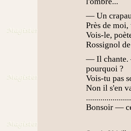
l'omb
— Un crapaud
Près de moi, 
Vois-le, poèt
Rossignol de
— Il chante.
pourquoi ?
Vois-tu pas s
Non il s'en va
......................
Bonsoir — ce