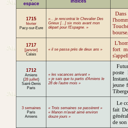
Indices
espace
Dans u
1715
«... je rencontrai le Chevalier Des
l'homm
Grieux [...] six mois avant mon
février
Touché
départ pour l'Espagne. »
Pacy-sur-Eure
bourse
L'homm
1717
fort m
« il se passa près de deux ans »
[janvier]
Calais
s'appel
Futur 
1712
poste 
« les vacances arrivant »
Amiens
Instan
« je sais que tu partis d'Amiens le
(
28 juillet
)
28 de l'autre mois »
Saint-Denis
jeune 
Paris
Tiberg
Le co
3 semaines
« Trois semaines se passèrent »
fait D
Paris
« Manon m'avait aimé environ
général
Amiens
douze jours »
de son 