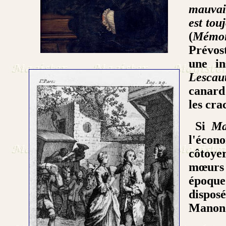
mauvais
est tou
(
Mémoi
Prévost
une in
Lescau
canard
les cra
Si
Ma
l'écono
côtoyer
mœurs 
époque 
dispos
Manon 