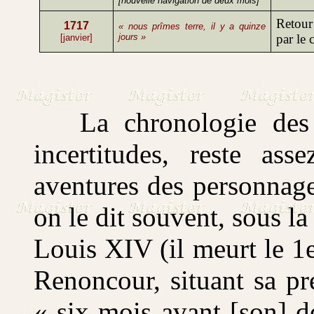
[nouvelle navigation de deux mois]
Retour
1717
« nous prîmes terre, il y a quinze
jours »
par le 
[janvier]
La chronologie des é
incertitudes, reste as
aventures des personnage
on le dit souvent, sous l
Louis XIV (il meurt le 1
Renoncour, situant sa p
« six mois avant [son] d