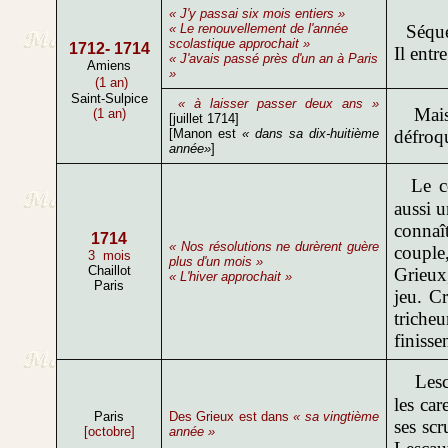
« J'y passai six mois entiers »
« Le renouvellement de l'année
Séques
scolastique approchait »
1712- 1714
Il entr
« J'avais passé près d'un an à Paris
Amiens
»
(1 an)
Saint-Sulpice
« à laisser passer deux ans »
Mais l
(1 an)
[juillet 1714]
[Manon est
« dans sa dix-huitième
défroqu
année»
]
Le co
aussi u
connaî
1714
« Nos résolutions ne durèrent guère
couple
3 mois
plus d'un mois »
Chaillot
Grieux,
« L'hiver approchait »
Paris
jeu. C
triche
finisse
Lesca
les ca
Paris
Des Grieux est dans
« sa vingtième
ses sc
[octobre]
année »