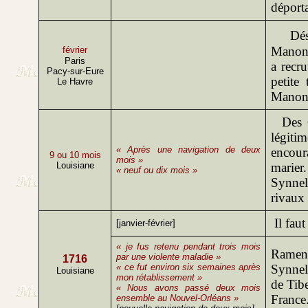
déport
Déses
Manon 
février
Paris
a recr
Pacy-sur-Eure
petite
Le Havre
Manon.
Des Gr
légiti
« Après une navigation de deux
encoura
9 ou 10 mois
mois »
Louisiane
marier
« neuf ou dix mois »
Synnel
rivaux 
Il fau
[janvier-février]
« je fus retenu pendant trois mois
Ramen
par une violente maladie »
1716
« ce fut environ six semaines après
Synnel
Louisiane
mon rétablissement »
de Tibe
« Nous avons passé deux mois
France
ensemble au Nouvel-Orléans »