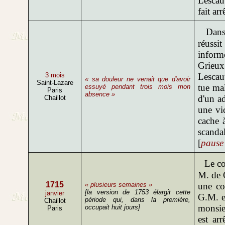
Lescau
fait arr
Dans
réussi
inform
Grieux
3 mois
Lescaut
« sa douleur ne venait que d'avoir
Saint-Lazare
tue mal
essuyé pendant trois mois mon
Paris
absence »
d'un a
Chaillot
une vi
cache 
scandal
[
pause 
Le cou
M. de 
1715
« plusieurs semaines »
une co
[la version de 1753 élargit cette
janvier
G.M. e
période qui, dans la première,
Chaillot
monsie
occupait huit jours]
Paris
est ar