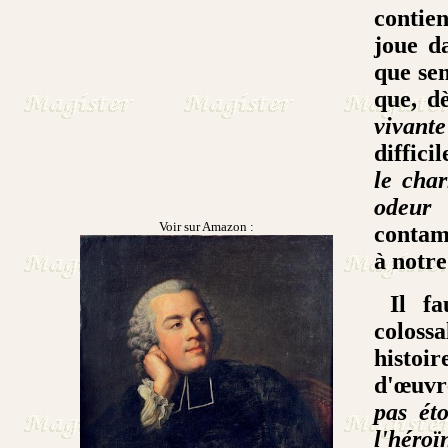
contien
joue d
que se
que, d
vivante
diffic
le cha
odeur 
Voir sur Amazon :
contami
à notr
Il fau
coloss
histoi
d'œuvr
pas ét
l'héro