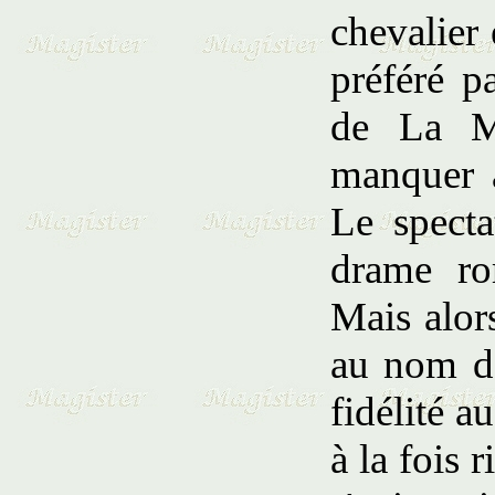
chevalier 
préféré p
de La Mo
manquer a
Le specta
drame ro
Mais alors
au nom de
fidélité a
à la fois r