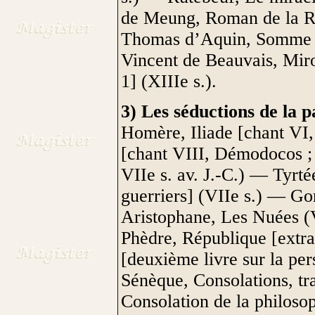
de Meung, Roman de la Ro
Thomas d’Aquin, Somme co
Vincent de Beauvais, Miroi
1] (XIIIe s.).
3) Les séductions de la p
Homère, Iliade [chant VI,
[chant VIII, Démodocos ; 
VIIe s. av. J.-C.) — Tyrtée
guerriers] (VIIe s.) — G
Aristophane, Les Nuées (V
Phèdre, République [extra
[deuxième livre sur la per
Sénèque, Consolations, tr
Consolation de la philoso