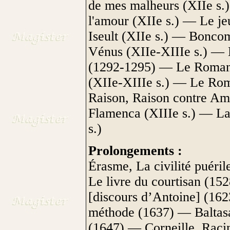
de mes malheurs (XIIe s.)
l'amour (XIIe s.) — Le je
Iseult (XIIe s.) — Bonco
Vénus (XIIe-XIIIe s.) — D
(1292-1295) — Le Roman d
(XIIe-XIIIe s.) — Le Rom
Raison, Raison contre Am
Flamenca (XIIIe s.) — La
s.)
Prolongements :
Érasme, La civilité puéri
Le livre du courtisan (15
[discours d’Antoine] (162
méthode (1637) — Baltas
(1647) — Corneille, Racin