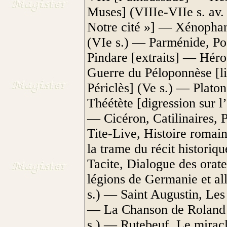
Muses] (VIIIe-VIIe s. av.
Notre cité »] — Xénophane,
(VIe s.) — Parménide, Po
Pindare [extraits] — Hér
Guerre du Péloponnèse [li
Périclès] (Ve s.) — Plato
Théétète [digression sur l’
— Cicéron, Catilinaires, P
Tite-Live, Histoire romain
la trame du récit historique
Tacite, Dialogue des orate
légions de Germanie et al
s.) — Saint Augustin, Les 
— La Chanson de Roland [e
s.) — Rutebeuf, Le miracl