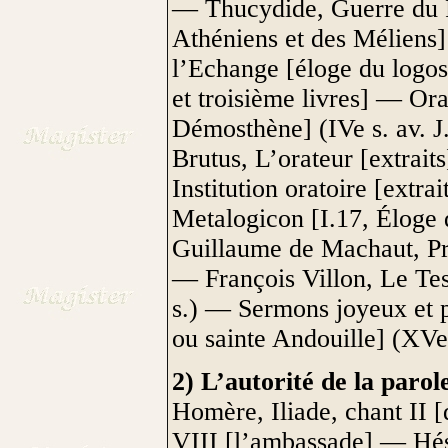
— Thucydide, Guerre du P
Athéniens et des Méliens] 
l’Echange [éloge du logos
et troisième livres] — Ora
Démosthène] (IVe s. av. J
Brutus, L’orateur [extraits
Institution oratoire [extra
Metalogicon [I.17, Éloge
Guillaume de Machaut, Pr
— François Villon, Le Tes
s.) — Sermons joyeux et p
ou sainte Andouille] (XVe
2) L’autorité de la parol
Homère, Iliade, chant II
VIII [l’ambassade] — Hés