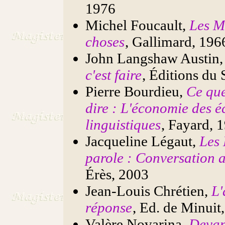
1976
Michel Foucault,
Les Mo
choses
, Gallimard, 196
John Langshaw Austin
c'est faire
, Éditions du 
Pierre Bourdieu,
Ce que
dire : L'économie des 
linguistiques
, Fayard, 
Jacqueline Légaut,
Les 
parole : Conversation 
Érès, 2003
Jean-Louis Chrétien,
L'
réponse
, Ed. de Minuit
Valère Novarina,
Devan