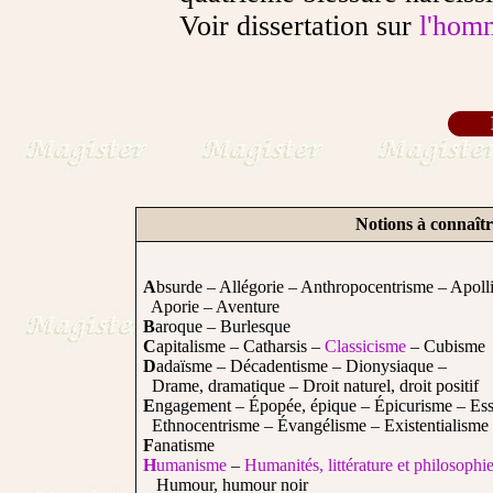
Voir dissertation sur
l'hom
Notions à connaît
A
bsurde – Allégorie – Anthropocentrisme – Apoll
Aporie – Aventure
B
aroque – Burlesque
C
apitalisme – Catharsis –
Classicisme
– Cubisme
D
adaïsme – Décadentisme – Dionysiaque –
Drame, dramatique – Droit naturel, droit positif
E
ngagement – Épopée, épique – Épicurisme – Ess
Ethnocentrisme – Évangélisme – Existentialisme
F
anatisme
H
umanisme
–
Humanités, littérature et philosophi
Humour, humour noir