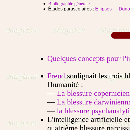
Bibliographie générale
Études parascolaires :
Ellipses
—
Duno
Quelques concepts pour l'i
Freud
soulignait les trois b
l'humanité :
—
La blessure copernicie
—
La blessure darwinienn
—
la blessure psychanalyt
L'intelligence artificielle 
quatrième blessure narciss