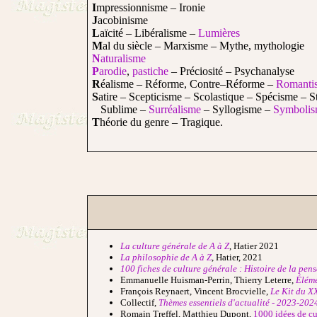
I
mpressionnisme – Ironie
J
acobinisme
L
aïcité – Libéralisme –
Lumières
M
al du siècle – Marxisme – Mythe, mythologie
N
aturalisme
P
arodie
,
pastiche
– Préciosité – Psychanalyse
R
éalisme – Réforme, Contre–Réforme –
Romanti
S
atire – Scepticisme – Scolastique – Spécisme – S
Sublime –
Surréalisme
– Syllogisme –
Symboli
T
héorie du genre – Tragique.
La culture générale de A à Z
, Hatier 2021
La philosophie de A à Z
, Hatier, 2021
100 fiches de culture générale : Histoire de la pen
Emmanuelle Huisman-Perrin, Thierry Leterre,
Éléme
François Reynaert, Vincent Brocvielle,
Le Kit du X
Collectif,
Thèmes essentiels d'actualité - 2023-202
Romain Treffel, Matthieu Dupont,
1000 idées de cu