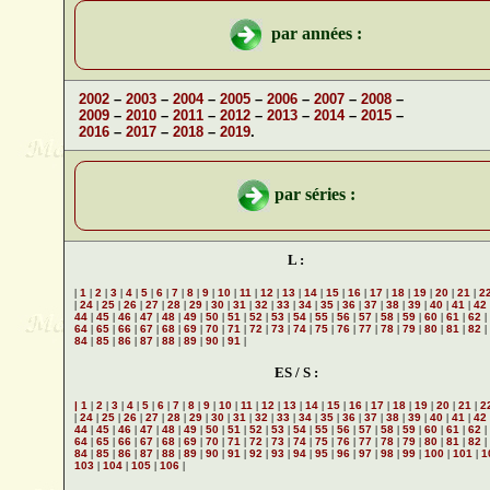
par années :
2002
–
2003
–
2004
–
2005
–
2006
–
2007
–
2008
–
2009
–
2010
–
2011
–
2012
–
2013
–
2014
–
2015
–
2016
–
2017
–
2018
–
2019
.
par séries :
L :
|
1
|
2
|
3
|
4
|
5
|
6
|
7
|
8
|
9
|
10
|
11
|
12
|
13
|
14
|
15
|
16
|
17
|
18
|
19
|
20
|
21
|
2
|
24
|
25
|
26
|
27
|
28
|
29
|
30
|
31
|
32
|
33
|
34
|
35
|
36
|
37
|
38
|
39
|
40
|
41
|
42
44
|
45
|
46
|
47
|
48
|
49
|
50
|
51
|
52
|
53
|
54
|
55
|
56
|
57
|
58
|
59
|
60
|
61
|
62
|
64
|
65
|
66
|
67
|
68
|
69
|
70
|
71
|
72
|
73
|
74
|
75
|
76
|
77
|
78
|
79
|
80
|
81
|
82
|
84
|
85
|
86
|
87
|
88
|
89
|
90
|
91
|
ES / S :
| 1
|
2
|
3
|
4
|
5
|
6
|
7
|
8
|
9
|
10
|
11
|
12
|
13
|
14
|
15
|
16
|
17
|
18
|
19
|
20
|
21
|
2
|
24
|
25
|
26
|
27
|
28
|
29
|
30
|
31
|
32
|
33
|
34
|
35
|
36
|
37
|
38
|
39
|
40
|
41
|
42
44
|
45
|
46
|
47
|
48
|
49
|
50
|
51
|
52
|
53
|
54
|
55
|
56
|
57
|
58
|
59
|
60
|
61
|
62
|
64
|
65
|
66
|
67
|
68
|
69
|
70
|
71
|
72
|
73
|
74
|
75
|
76
|
77
|
78
|
79
|
80
|
81
|
82
|
84
|
85
|
86
|
87
|
88
|
89
|
90
|
91
|
92
|
93
|
94
|
95
|
96
|
97
|
98
|
99
|
100
|
101
|
1
103
|
104
|
105
|
106
|