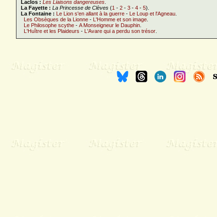
Laclos :
Les Liaisons dangereuses
.
La Fayette :
La Princesse de Clèves
(
1
-
2
-
3
-
4
-
5
).
La Fontaine :
Le Lion s'en allant à la guerre
-
Le Loup et l'Agneau
.
Les Obsèques de la Lionne
-
L'Homme et son image
.
Le Philosophe scythe
-
A Monseigneur le Dauphin
.
L'Huître et les Plaideurs
-
L'Avare qui a perdu son trésor
.