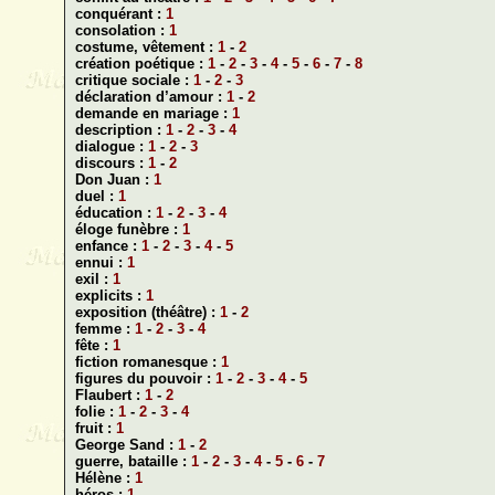
conquérant :
1
consolation :
1
costume, vêtement :
1
-
2
création poétique :
1
-
2
-
3
-
4
-
5
-
6
-
7
-
8
critique sociale :
1
-
2
-
3
déclaration d’amour :
1
-
2
demande en mariage :
1
description :
1
-
2
-
3
-
4
dialogue :
1
-
2
-
3
discours :
1
-
2
Don Juan :
1
duel :
1
éducation :
1
-
2
-
3
-
4
éloge funèbre :
1
enfance :
1
-
2
-
3
-
4
-
5
ennui :
1
exil :
1
explicits :
1
exposition (théâtre) :
1
-
2
femme :
1
-
2
-
3
-
4
fête :
1
fiction romanesque :
1
figures du pouvoir :
1
-
2
-
3
-
4
-
5
Flaubert :
1
-
2
folie :
1
-
2
-
3
-
4
fruit :
1
George Sand :
1
-
2
guerre, bataille :
1
-
2
-
3
-
4
-
5
-
6
-
7
Hélène :
1
héros :
1