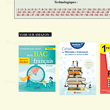
Technologiques :
|
1
|
2
|
3
|
4
|
5
|
6
|
7
|
8
|
9
|
10
|
11
|
12
|
13
|
14
|
15
|
16
|
17
|
18
|
19
|
20
|
21
|
2
|
24
|
25
|
26
|
27
|
28
|
29
|
30
|
31
|
32
|
33
|
34
|
35
|
36
|
37
|
38
|
39
|
40
|
41
|
42
44
|
45
|
46
|
47
|
48
|
49
|
50
|
51
|
52
|
53
|
54
|
55
|
56
|
57
|
58
|
59
|
60
|
61
|
62
|
VOIR SUR AMAZON :