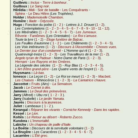
Guillevic :
Inclus
-
Terre à bonheur
.
Guilloux :
Le Sang noir
.
Hérédia :
Midi
-
Soir de bataille
-
Les Conquérants
-
Sphinx
-
Le Dieu Hêtre
(Les Trophées)
.
Holder :
Mademoiselle Chambon
.
Homère :
Iliade
-
Odyssée.
Hugo :
Fonction du poète (
1
-
2
) -
Lettres à J. Drouet
(
1
-
2
).
Les Contemplations
(
1
-
2
-
3
-
4
-
5
-
6 -
7
-
8
-
9
-
10
-
11
-
12
).
Les Misérables
(
1
-
2
-
3
-
4
-
5
-
6
-
7
) -
Les Jumeaux
.
Rêverie
-
Fantômes
(
Les Orientales
) -
Le Roi s'amuse
.
Toute la lyre
(
1
-
2
)
-
Éloge funèbre de Balzac
.
Les Feuilles d'automne
(
1
-
2
)
- Les Châtiments
(
1
-
2
-
3
-
4
-
5
)
.
Les Voix intérieures
(
1
-
2
)
-
Discours à l'Assemblée
-
Choses vues
.
Le Dernier jour d'un condamné
- L'Homme qui rit
(
1
-
2
-
3
)
.
Quatrevingt-treize
(
1
-
2
-
3
)
- Les Travailleurs de la mer
(
1
-
2
).
Angelo tyran de Padoue
- Notre-Dame de Paris
(
1
-
2
-
3
).
Hernani
-
Les Rayons et les Ombres
.
La Légende des siècles
(
1
-
2
)
- Ruy Blas
(
1
-
2
-
3
-
4
-
5
)
.
L'Art d'être grand-père
-
Les Quatre vents de l'esprit
(
1
-
2)
.
Huysmans :
Là-bas.
Ionesco :
La Leçon
(
1
-
2
) -
Le Roi se meurt
(
1
-
2
-
3
) -
Macbett
.
Les Chaises
-
Rhinocéros
(
1
-
2
-
3
)
-
La Cantatrice chauve
.
Jaccottet :
Fruits
(Airs)
-
La Semaison
.
Jacob :
Le Cornet à dés.
Jammes :
Le Deuil des primevères
.
Jarry
(Alfred)
:
Ubu roi
(
1
-
2
-
3
)
.
Jarry
(Isabelle)
:
Le jardin Yamata
.
Jaurès :
Discours à la jeunesse
.
Juliet :
Lambeaux
(
1
-
2
).
Kerangal :
Réparer les vivants
-
Corniche Kennedy
-
Dans les rapides
.
Kessel :
Le Lion
.
Koltès :
Le Retour au désert
-
Roberto Zucco
.
Kundera :
L'Immortalité
.
Labiche :
Un chapeau de paille d'Italie
.
La Boétie :
Discours de la servitude volontaire
(
1
-
2
)
La Bruyère :
Les Caractères
(
1
-
2
-
3
-
4
-
5
-
6
-
7
).
Lacarrière :
L'Été grec.