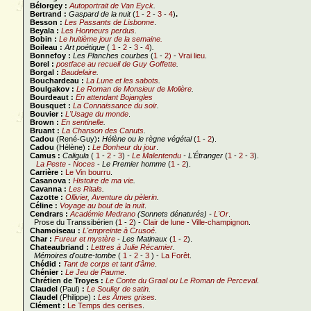
Bélorgey :
Autoportrait de Van Eyck
.
Bertrand :
Gaspard de la nuit
(
1
-
2
-
3
-
4
)
.
Besson :
Les Passants de Lisbonne
.
Beyala :
Les Honneurs perdus
.
Bobin :
Le huitième jour de la semaine.
Boileau :
Art poétique
(
1
-
2
-
3
-
4
)
.
Bonnefoy :
Les Planches courbes
(
1
-
2)
-
Vrai lieu
.
Borel :
postface au recueil de Guy Goffette
.
Borgal :
Baudelaire
.
Bouchardeau :
La Lune et les sabots
.
Boulgakov :
Le Roman de Monsieur de Molière
.
Bourdeaut :
En attendant Bojangles
Bousquet :
La Connaissance du soir
.
Bouvier :
L'Usage du monde
.
Brown :
En sentinelle
.
Bruant :
La Chanson des Canuts
.
Cadou
(René-Guy)
:
Hélène ou le règne végétal
(
1
-
2
).
Cadou
(Hélène)
:
Le Bonheur du jour
.
Camus :
Caligula
(
1
-
2
-
3
)
-
Le Malentendu
- L'Étranger
(
1
-
2
-
3
).
La Peste
-
Noces
-
Le Premier homme
(
1
-
2
).
Carrière :
Le Vin bourru
.
Casanova :
Histoire de ma vie
.
Cavanna :
Les Ritals
.
Cazotte :
Ollivier, Aventure du pèlerin
.
Céline :
Voyage au bout de la nuit
.
Cendrars :
Académie Medrano
(Sonnets dénaturés)
-
L'Or
.
Prose du Transsibérien (
1
-
2
) -
Clair de lune
-
Ville-champignon
.
Chamoiseau :
L'empreinte à Crusoé
.
Char :
Fureur et mystère
-
Les Matinaux
(
1
-
2
).
Chateaubriand :
Lettres à Julie Récamier
.
Mémoires d'outre-tombe
(
1
-
2
-
3
) -
La Forêt
.
Chédid :
Tant de corps et tant d'âme
.
Chénier :
Le Jeu de Paume
.
Chrétien de Troyes :
Le Conte du Graal ou Le Roman de Perceval
.
Claudel
(Paul)
:
Le Soulier de satin
.
Claudel
(Philippe)
:
Les Âmes grises
.
Clément :
Le Temps des cerises
.