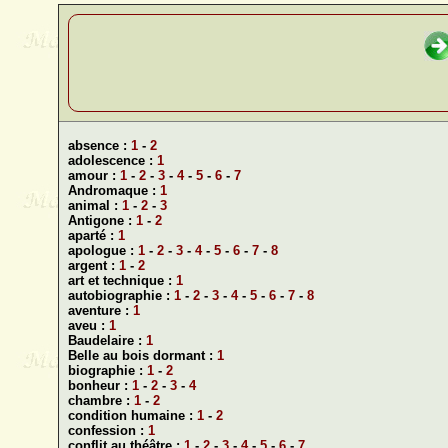
absence :
1
-
2
adolescence :
1
amour :
1
-
2
-
3
-
4
-
5
-
6
-
7
Andromaque :
1
animal :
1
-
2
-
3
Antigone :
1
-
2
aparté :
1
apologue :
1
-
2
-
3
-
4
-
5
-
6
-
7
-
8
argent :
1
-
2
art et technique :
1
autobiographie :
1
-
2
-
3
-
4
-
5
-
6
-
7
-
8
aventure :
1
aveu :
1
Baudelaire :
1
Belle au bois dormant :
1
biographie :
1
-
2
bonheur :
1
-
2
-
3
-
4
chambre :
1
-
2
condition humaine :
1
-
2
confession :
1
conflit au théâtre :
1
-
2
-
3
-
4
-
5
-
6
-
7