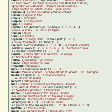
Éluard :
Notre vie
(Le Temps déborde) -
L'Évidence poétique
.
Le Livre ouvert
-
La Dame de carreau
(Les Dessous d'une vie).
Au rendez-vous allemand
-
Derniers poèmes d'amour
.
Éloge funèbre de Robert Desnos
-
Bonne justice
.
Emmanuel :
Hymne de la liberté
(Jour de colère)
.
Erasme :
Éloge de la folie
.
Ernaux :
Une femme
.
Euripide :
Les Troyennes
.
Fargue :
Ludions
.
Fénelon :
Les Aventures de Télémaque
(
1
-
2
-
3
-
4
-
5
).
Lettre à Louis XIV
-
Le Chat et les lapins
.
Fermine :
Neige
.
Ferré :
Les Poètes
.
Feydeau :
On purge Bébé
-
Un fil à la patte
(
1
-
2
-
3
).
Occupe-toi d'Amélie
-
Le Dindon
(
1
-
2
).
Flaubert :
Correspondance
(
1 -
2
-
3
-
4
) -
Bouvard et Pécuchet
.
Madame Bovary
(
1
-
2
-
3
-
4
-
5
-
6
-
7
-
8
) -
Mémoires d'un fou
.
L'Education sentimentale
(
1
-
2
-
3
-
4
).
Florian :
Le Vieux arbre et le Jardinier
-
Le Voyage
-
Le Savant et le Fermier
.
Follain :
Quincaillerie
-
Vie urbaine
.
France :
Éloge funèbre de Zola
.
Fromentin :
Dominique
.
Gary :
La Promesse de l'aube
(
1
-
2
-
3 )
.
Gaudé :
Pluie de cendres
-
Le Tigre bleu de l'Euphrate
-
Cris
-
Ouragan
.
Gautier :
España
(
1
-
2
) -
Emaux et camées
.
La Comédie de la mort
.
Genette :
Palimpsestes
.
Gide :
Isabelle
-
Les Nourritures terrestres
-
Journal
Les Caves du Vatican
-
Les Faux-monnayeurs
(
1
-
2
).
La Symphonie pastorale
-
L'Immoraliste
.
Giono :
Le Hussard sur le toit
-
Regain
-
Colline
.
Un Roi sans divertissement
-
Le Moulin de Pologne
.
Giraudoux :
Suzanne et le Pacifique
-
Intermezzo
Amphitryon 38
(
1
-
2
)
-
La Folle de Chaillot
.
La guerre de Troie n'aura pas lieu
(
1
-
2
-
3
)
- Electre
(
1
-
2
-
3
)
.
Goffette :
Le Pêcheur d'eau
.
Gracq :
Un Balcon en forêt
-
Le Rivage des Syrtes
.