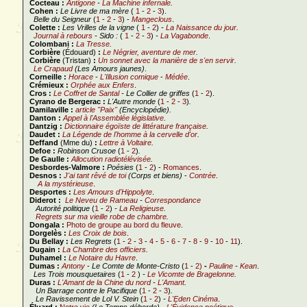
Cocteau :
Antigone
-
La Machine infernale
.
Cohen :
Le Livre de ma mère
(
1
-
2
-
3
).
Belle du Seigneur
(
1
-
2
-
3
) -
Mangeclous
.
Colette :
Les Vrilles de la vigne
(
1
-
2
)
-
La Naissance du jour
.
Journal à rebours
- Sido :
(
1
-
2
-
3
)
-
La Vagabonde
.
Colombani :
La Tresse
.
Corbière
(Édouard)
:
Le Négrier, aventure de mer
.
Corbière
(Tristan)
:
Un sonnet avec la manière de s'en servir
.
Le Crapaud
(Les Amours jaunes)
.
Corneille :
Horace
-
L'Illusion comique
-
Médée
.
Crémieux :
Orphée aux Enfers
.
Cros :
Le Coffret de Santal
- Le Collier de griffes
(
1
-
2
).
Cyrano de Bergerac :
L'Autre monde
(
1
-
2
-
3
)
.
Damilaville :
article "Paix"
(Encyclopédie).
Danton :
Appel à l'Assemblée législative
.
Dantzig :
Dictionnaire égoïste de littérature française
.
Daudet :
La Légende de l'homme à la cervelle d'or
.
Deffand
(Mme du)
:
Lettre à Voltaire
.
Defoe :
Robinson Crusoe
(
1
-
2
)
.
De Gaulle :
Allocution radiotélévisée
.
Desbordes-Valmore :
Poésies
(
1
-
2
) -
Romances
.
Desnos :
J'ai tant rêvé de toi
(Corps et biens)
-
Contrée
.
A la mystérieuse
.
Desportes :
Les Amours d'Hippolyte
.
Diderot :
Le Neveu de Rameau
-
Correspondance
Autorité politique
(
1
-
2
)
-
La Religieuse
.
Regrets sur ma vieille robe de chambre
.
Dongala :
Photo de groupe au bord du fleuve
.
Dorgelès :
Les Croix de bois
.
Du Bellay :
Les Regrets
(
1
-
2
-
3
-
4
-
5
-
6
-
7
-
8
-
9
-
10
-
11
).
Dugain :
La Chambre des officiers
.
Duhamel :
Le Notaire du Havre
.
Dumas :
Antony
-
Le Comte de Monte-Cristo
(
1
-
2)
-
Pauline
-
Kean
.
Les Trois mousquetaires
(
1
-
2
)
-
Le Vicomte de Bragelonne
.
Duras :
L'Amant de la Chine du nord
-
L'Amant
.
Un Barrage contre le Pacifique
(
1
-
2
-
3
)
.
Le Ravissement de Lol V. Stein
(
1
-
2
)
-
L'Eden Cinéma
.