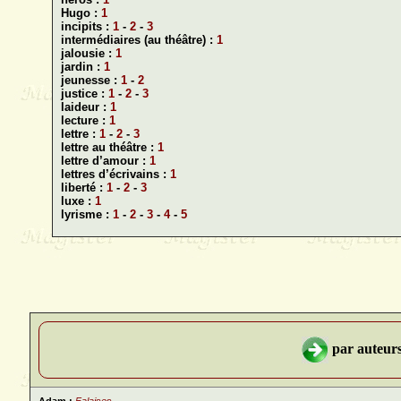
Hugo :
1
incipits :
1
-
2
-
3
intermédiaires (au théâtre) :
1
jalousie :
1
jardin :
1
jeunesse :
1
-
2
justice :
1
-
2
-
3
laideur :
1
lecture :
1
lettre :
1
-
2
-
3
lettre au théâtre :
1
lettre d’amour :
1
lettres d’écrivains :
1
liberté :
1
-
2
-
3
luxe :
1
lyrisme :
1
-
2
-
3
-
4
-
5
par auteurs