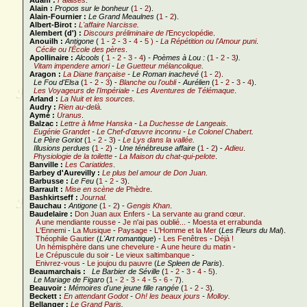
Adam :
Falaises
.
Alain :
Propos sur le bonheur
(
1
-
2
).
Alain-Fournier :
Le Grand Meaulnes
(
1
-
2
).
Albert-Birot :
L'affaire Narcisse
.
Alembert (d') :
Discours préliminaire de l'
Encyclopédie
.
Anouilh :
Antigone
(
1
-
2
-
3
-
4
-
5 )
-
La Répétition ou l'Amour puni
.
Cécile ou l'École des pères
.
Apollinaire :
Alcools
(
1
-
2
-
3
-
4
)
- Poèmes à Lou :
(
1
-
2
-
3
).
Vitam impendere amori
-
Le Guetteur mélancolique
.
Aragon :
La Diane française
- Le Roman inachevé
(
1
-
2)
.
Le Fou d'Elsa
(
1
-
2
-
3
) -
Blanche ou l'oubli
-
Aurélien
(
1
-
2
-
3
-
4
).
Les Voyageurs de l'Impériale
-
Les Aventures de Télémaque
.
Arland :
La Nuit et les sources
.
Audry :
Rien au-delà
.
Aymé :
Uranus
.
Balzac :
Lettre à Mme Hanska
-
La Duchesse de Langeais
.
Eugénie Grandet
-
Le Chef-d'œuvre inconnu
-
Le Colonel Chabert
.
Le Père Goriot
(
1
-
2
-
3
)
-
Le Lys dans la vallée
.
Illusions perdues
(
1
-
2
)
-
Une ténébreuse affaire
(
1
-
2
) -
Adieu
.
Physiologie de la toilette
-
La Maison du chat-qui-pelote
.
Banville :
Les Cariatides
.
Barbey d'Aurevilly :
Le plus bel amour de Don Juan
.
Barbusse :
Le Feu
(
1
-
2
-
3
).
Barrault :
Mise en scène de
Phèdre
.
Bashkirtseff :
Journal
.
Bauchau :
Antigone
(
1
-
2
) -
Gengis Khan
.
Baudelaire :
Don Juan aux Enfers
-
La servante au grand cœur
.
A une mendiante rousse
-
Je n'ai pas oublié...
-
Moesta et errabunda
L'Ennemi
-
La Musique
-
Paysage
-
L'Homme et la Mer
(
Les Fleurs du Mal
).
Théophile Gautier
(
L'Art romantique
) -
Les Fenêtres
-
Déjà !
Un hémisphère dans une chevelure
-
A une heure du matin
-
Le Crépuscule du soir
-
Le vieux saltimbanque
-
Enivrez-vous
-
Le joujou du pauvre
(
Le Spleen de Paris
).
Beaumarchais :
Le Barbier de Séville
(
1
-
2
-
3
-
4
-
5
).
Le Mariage de Figaro
(
1
-
2
-
3
-
4
-
5
-
6
-
7
).
Beauvoir :
Mémoires d'une jeune fille rangée
(
1
-
2
-
3
)
.
Beckett :
En attendant Godot
-
Oh! les beaux jours
-
Molloy
.
Bellanger :
Le Grand Paris
.